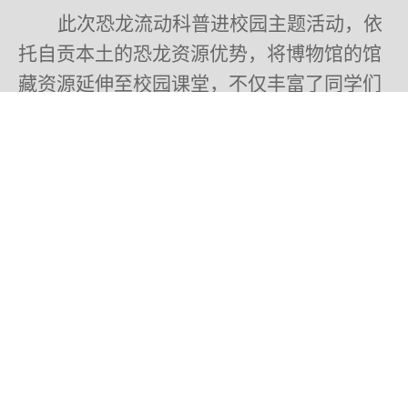
此次恐龙流动科普进校园主题活动，依
托自贡本土的恐龙资源优势，将博物馆的馆
藏资源延伸至校园课堂，不仅丰富了同学们
的课外知识，更在孩子们心中播下探索自
然、热爱科学的种子。
探古寻龙 科创逐梦——恐龙专家进校园科普活动成功举办
守护童心微光 圆梦恐龙世界｜社区儿童走进自贡恐龙博物馆
联系电话：+86-0813-5801235 5802095 5801234 5801000