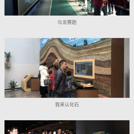
与龙赛跑
我来认化石