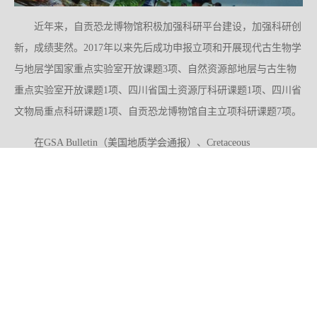
近年来，自贡恐龙博物馆积极加强科研平台建设，加强科研创
新，成绩斐然。2017年以来先后成功申报立项和开展现代古生物学
与地层学国家重点实验室开放课题3项、自然资源部地层与古生物
重点实验室开放课题1项、四川省国土资源厅科研课题1项、四川省
文物局重点科研课题1项、自贡恐龙博物馆自主立项科研课题7项。
在GSA Bulletin（美国地质学会通报）、Cretaceous
Research（白垩纪研究）和《地质学报》（英文版）等国内外刊物
上发表科研论文40余篇（其中SCI论文20余篇），出版科研专著1
部、馆藏精品图录1本，丰硕的科研成果为博物馆的收藏和保护、
陈列和展览、科普和宣传等提供了强有力的科技支撑。
项目情况
无