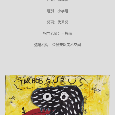
组别：小学组
奖项：优秀奖
指导老师：王鳗丽
选送机构：荣县安岚美术空间